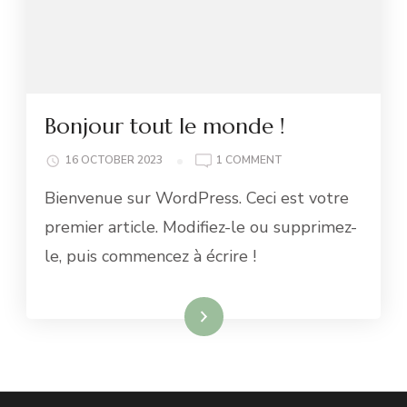
Bonjour tout le monde !
ON
16 OCTOBER 2023
1 COMMENT
BONJOUR
Bienvenue sur WordPress. Ceci est votre
TOUT
LE
premier article. Modifiez-le ou supprimez-
MONDE !
le, puis commencez à écrire !
Read More